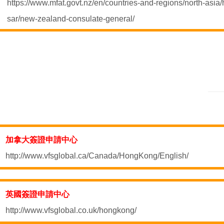
https://www.mfat.govt.nz/en/countries-and-regions/north-asia
sar/new-zealand-consulate-general/
加拿大簽證申請中心
http://www.vfsglobal.ca/Canada/HongKong/English/
英國簽證申請中心
http://www.vfsglobal.co.uk/hongkong/