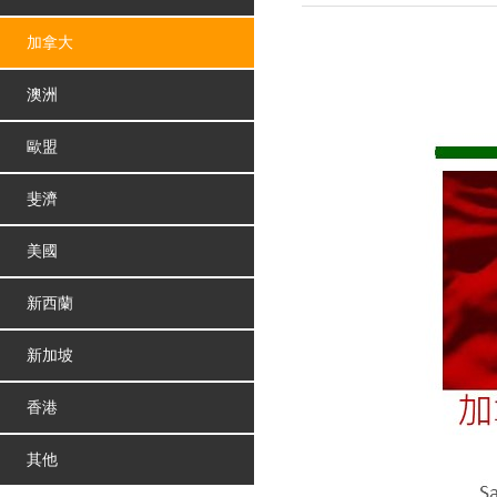
加拿大
澳洲
歐盟
斐濟
美國
新西蘭
新加坡
香港
其他